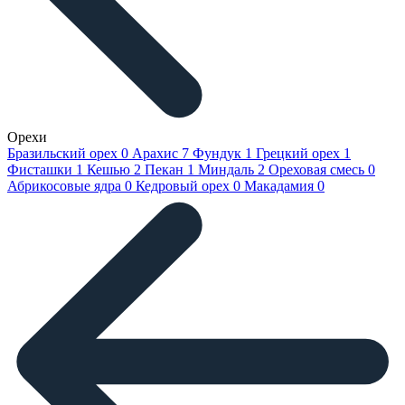
Орехи
Бразильский орех
0
Арахис
7
Фундук
1
Грецкий орех
1
Фисташки
1
Кешью
2
Пекан
1
Миндаль
2
Ореховая смесь
0
Абрикосовые ядра
0
Кедровый орех
0
Макадамия
0