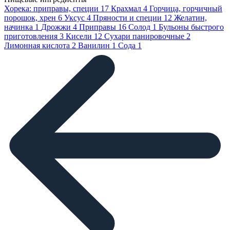
Хорека: приправы, специи
17
Крахмал
4
Горчица, горчичный
порошок, хрен
6
Уксус
4
Пряности и специи
12
Желатин,
начинка
1
Дрожжи
4
Приправы
16
Солод
1
Бульоны быстрого
приготовления
3
Кисели
12
Сухари панировочные
2
Лимонная кислота
2
Ванилин
1
Сода
1