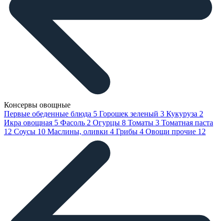
Консервы овощные
Первые обеденные блюда
5
Горошек зеленый
3
Кукуруза
2
Икра овощная
5
Фасоль
2
Огурцы
8
Томаты
3
Томатная паста
12
Соусы
10
Маслины, оливки
4
Грибы
4
Овощи прочие
12