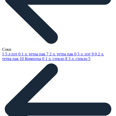
Соки
1,5 л пэт
0
1 л. тетра пак
7
2 л. тетра пак
0
5 л. пэт
9
0,2 л.
тетра пак
10
Компоты
0
1 л. стекло
8
3 л. стекло
5