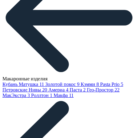
Макаронные изделия
Кубань Матушка
11
Золотой покос
9
Кэмми
8
Pasta Prio
5
Петровские Нивы
20
Америа
4
Паста
2
Гео-Простор
22
МакЭкстра
3
Роллтон
1
Макфа
11