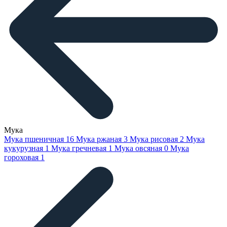
Мука
Мука пшеничная
16
Мука ржаная
3
Мука рисовая
2
Мука
кукурузная
1
Мука гречневая
1
Мука овсяная
0
Мука
гороховая
1