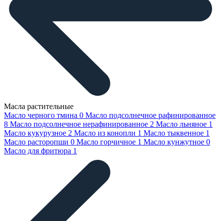
Масла растительные
Масло черного тмина
0
Масло подсолнечное рафинированное
8
Масло подсолнечное нерафинированное
2
Масло льняное
1
Масло кукурузное
2
Масло из конопли
1
Масло тыквенное
1
Масло расторопши
0
Масло горчичное
1
Масло кунжутное
0
Масло для фритюра
1