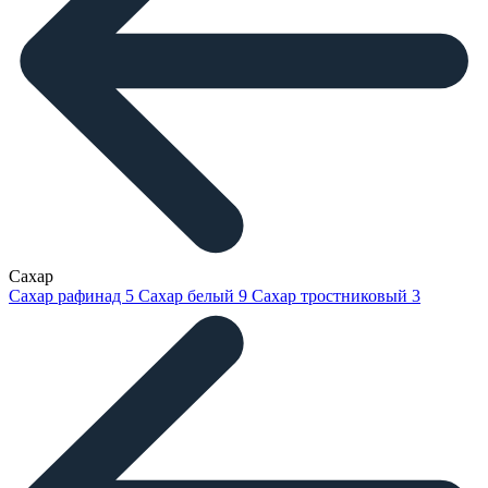
Сахар
Сахар рафинад
5
Сахар белый
9
Сахар тростниковый
3