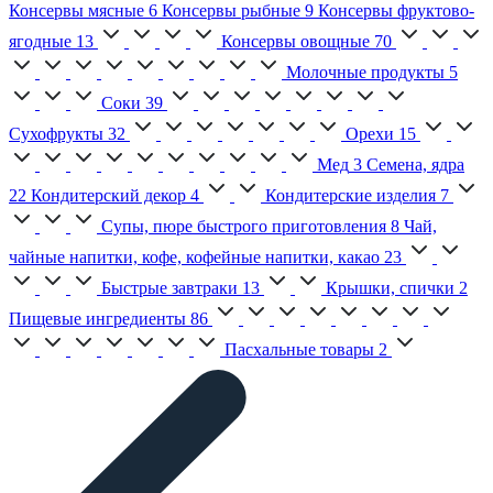
Консервы мясные
6
Консервы рыбные
9
Консервы фруктово-
ягодные
13
Консервы овощные
70
Молочные продукты
5
Соки
39
Сухофрукты
32
Орехи
15
Мед
3
Семена, ядра
22
Кондитерский декор
4
Кондитерские изделия
7
Супы, пюре быстрого приготовления
8
Чай,
чайные напитки, кофе, кофейные напитки, какао
23
Быстрые завтраки
13
Крышки, спички
2
Пищевые ингредиенты
86
Пасхальные товары
2