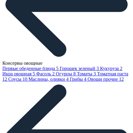
Консервы овощные
Первые обеденные блюда
5
Горошек зеленый
3
Кукуруза
2
Икра овощная
5
Фасоль
2
Огурцы
8
Томаты
3
Томатная паста
12
Соусы
10
Маслины, оливки
4
Грибы
4
Овощи прочие
12