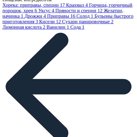
Хорека: приправы, специи
17
Крахмал
4
Горчица, горчичный
порошок, хрен
6
Уксус
4
Пряности и специи
12
Желатин,
начинка
1
Дрожжи
4
Приправы
16
Солод
1
Бульоны быстрого
приготовления
3
Кисели
12
Сухари панировочные
2
Лимонная кислота
2
Ванилин
1
Сода
1