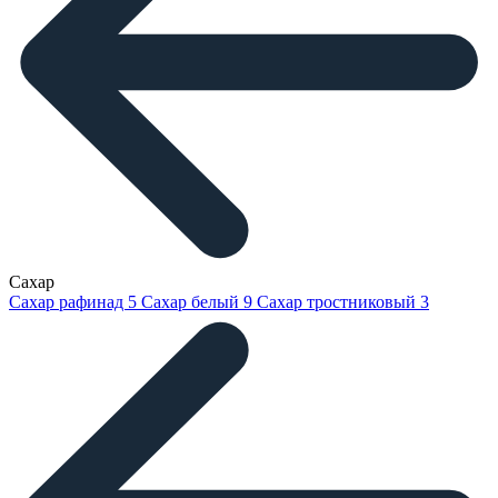
Сахар
Сахар рафинад
5
Сахар белый
9
Сахар тростниковый
3