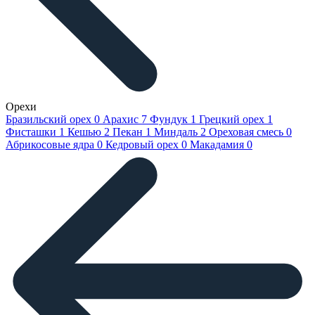
Орехи
Бразильский орех
0
Арахис
7
Фундук
1
Грецкий орех
1
Фисташки
1
Кешью
2
Пекан
1
Миндаль
2
Ореховая смесь
0
Абрикосовые ядра
0
Кедровый орех
0
Макадамия
0