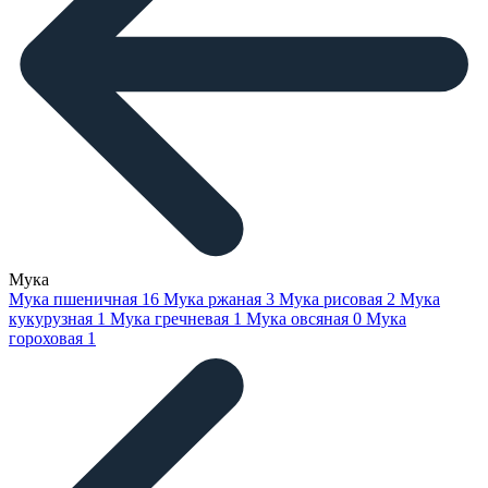
Мука
Мука пшеничная
16
Мука ржаная
3
Мука рисовая
2
Мука
кукурузная
1
Мука гречневая
1
Мука овсяная
0
Мука
гороховая
1