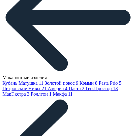
Макаронные изделия
Кубань Матушка
11
Золотой покос
9
Кэмми
8
Pasta Prio
5
Петровские Нивы
21
Америа
4
Паста
2
Гео-Простор
18
МакЭкстра
3
Роллтон
1
Макфа
11