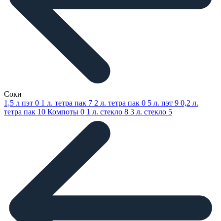
Соки
1,5 л пэт
0
1 л. тетра пак
7
2 л. тетра пак
0
5 л. пэт
9
0,2 л.
тетра пак
10
Компоты
0
1 л. стекло
8
3 л. стекло
5