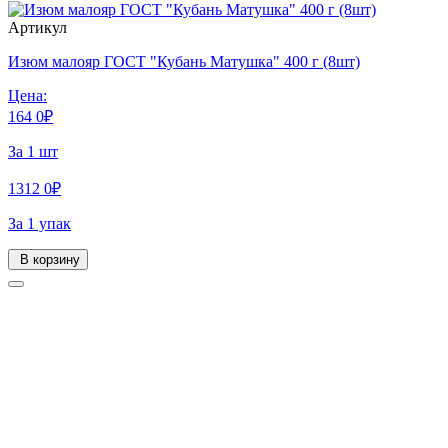
Артикул
Изюм малояр ГОСТ "Кубань Матушка" 400 г (8шт)
Цена:
164
0
₽
За 1 шт
1312
0
₽
За 1 упак
В корзину