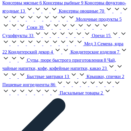
Консервы мясные
6
Консервы рыбные
9
Консервы фруктово-
ягодные
13
Консервы овощные
70
Молочные продукты
5
Соки
39
Сухофрукты
33
Орехи
15
Мед
3
Семена, ядра
22
Кондитерский декор
4
Кондитерские изделия
7
Супы, пюре быстрого приготовления
8
Чай,
чайные напитки, кофе, кофейные напитки, какао
23
Быстрые завтраки
13
Крышки, спички
2
Пищевые ингредиенты
86
Пасхальные товары
2