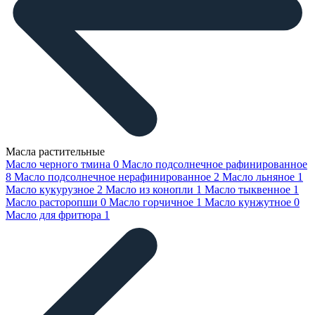
Масла растительные
Масло черного тмина
0
Масло подсолнечное рафинированное
8
Масло подсолнечное нерафинированное
2
Масло льняное
1
Масло кукурузное
2
Масло из конопли
1
Масло тыквенное
1
Масло расторопши
0
Масло горчичное
1
Масло кунжутное
0
Масло для фритюра
1