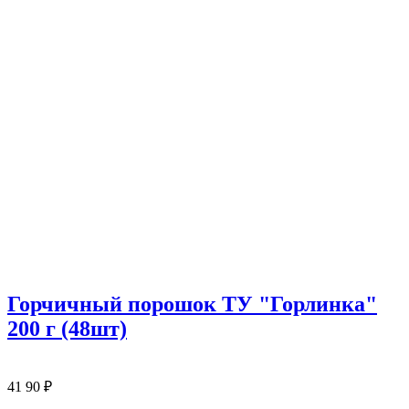
Горчичный порошок ТУ "Горлинка"
200 г (48шт)
41
90
₽