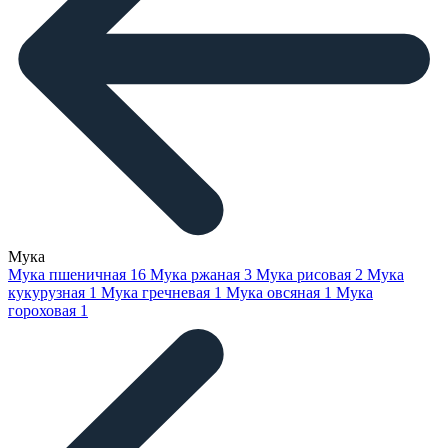
Мука
Мука пшеничная
16
Мука ржаная
3
Мука рисовая
2
Мука
кукурузная
1
Мука гречневая
1
Мука овсяная
1
Мука
гороховая
1