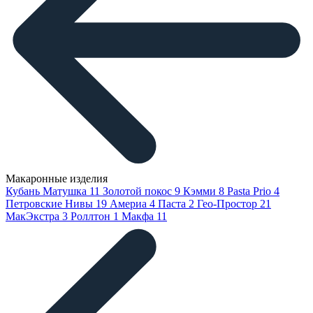
Макаронные изделия
Кубань Матушка
11
Золотой покос
9
Кэмми
8
Pasta Prio
4
Петровские Нивы
19
Америа
4
Паста
2
Гео-Простор
21
МакЭкстра
3
Роллтон
1
Макфа
11