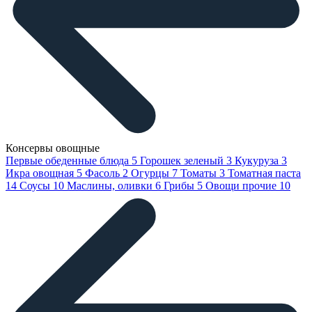
Консервы овощные
Первые обеденные блюда
5
Горошек зеленый
3
Кукуруза
3
Икра овощная
5
Фасоль
2
Огурцы
7
Томаты
3
Томатная паста
14
Соусы
10
Маслины, оливки
6
Грибы
5
Овощи прочие
10