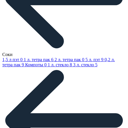
Соки
1,5 л пэт
0
1 л. тетра пак
6
2 л. тетра пак
0
5 л. пэт
9
0,2 л.
тетра пак
9
Компоты
0
1 л. стекло
8
3 л. стекло
5