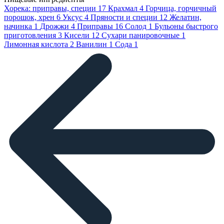
Хорека: приправы, специи
17
Крахмал
4
Горчица, горчичный
порошок, хрен
6
Уксус
4
Пряности и специи
12
Желатин,
начинка
1
Дрожжи
4
Приправы
16
Солод
1
Бульоны быстрого
приготовления
3
Кисели
12
Сухари панировочные
1
Лимонная кислота
2
Ванилин
1
Сода
1