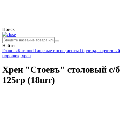
Поиск
Найти
Главная
Каталог
Пищевые ингредиенты
Горчица, горчичный
порошок, хрен
Хрен "Стоевъ" столовый с/б
125гр (18шт)