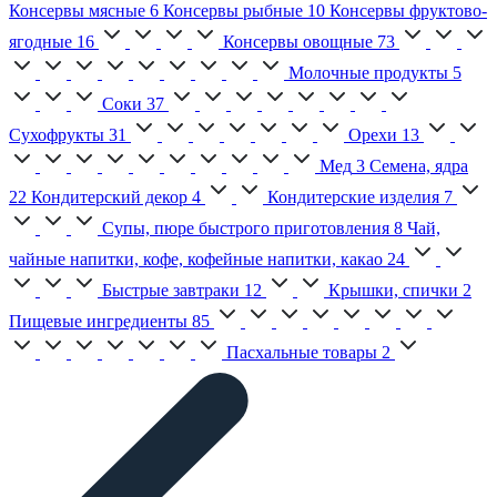
Консервы мясные
6
Консервы рыбные
10
Консервы фруктово-
ягодные
16
Консервы овощные
73
Молочные продукты
5
Соки
37
Сухофрукты
31
Орехи
13
Мед
3
Семена, ядра
22
Кондитерский декор
4
Кондитерские изделия
7
Супы, пюре быстрого приготовления
8
Чай,
чайные напитки, кофе, кофейные напитки, какао
24
Быстрые завтраки
12
Крышки, спички
2
Пищевые ингредиенты
85
Пасхальные товары
2