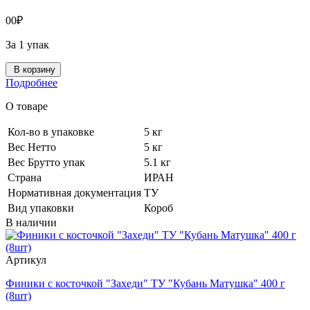
0
0
₽
За 1 упак
В корзину
Подробнее
О товаре
Кол-во в упаковке
5 кг
Вес Нетто
5 кг
Вес Брутто упак
5.1 кг
Страна
ИРАН
Нормативная документация
ТУ
Вид упаковки
Короб
В наличии
Артикул
Финики с косточкой "Захеди" ТУ "Кубань Матушка" 400 г
(8шт)