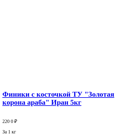
Финики с косточкой ТУ "Золотая
корона араба" Иран 5кг
220
0
₽
За 1 кг