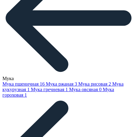
Мука
Мука пшеничная
16
Мука ржаная
3
Мука рисовая
2
Мука
кукурузная
1
Мука гречневая
1
Мука овсяная
0
Мука
гороховая
1