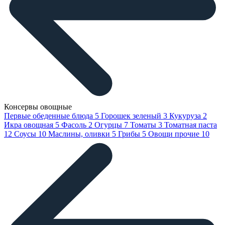
Консервы овощные
Первые обеденные блюда
5
Горошек зеленый
3
Кукуруза
2
Икра овощная
5
Фасоль
2
Огурцы
7
Томаты
3
Томатная паста
12
Соусы
10
Маслины, оливки
5
Грибы
5
Овощи прочие
10