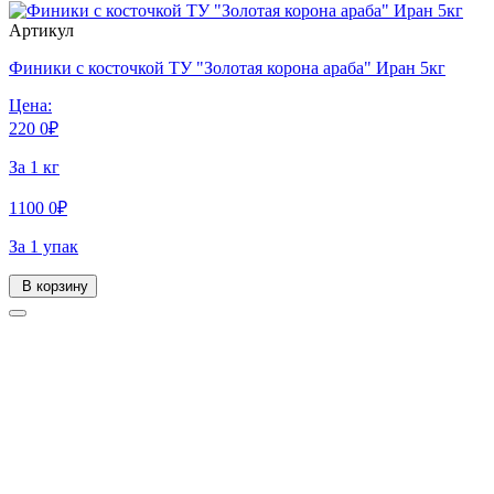
Артикул
Финики с косточкой ТУ "Золотая корона араба" Иран 5кг
Цена:
220
0
₽
За 1 кг
1100
0
₽
За 1 упак
В корзину