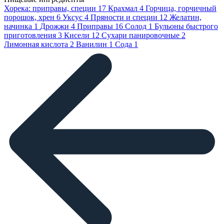
Хорека: приправы, специи
17
Крахмал
4
Горчица, горчичный
порошок, хрен
6
Уксус
4
Пряности и специи
12
Желатин,
начинка
1
Дрожжи
4
Приправы
16
Солод
1
Бульоны быстрого
приготовления
3
Кисели
12
Сухари панировочные
2
Лимонная кислота
2
Ванилин
1
Сода
1