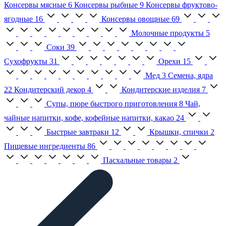
Консервы мясные
6
Консервы рыбные
9
Консервы фруктово-
ягодные
16
Консервы овощные
69
Молочные продукты
5
Соки
39
Сухофрукты
31
Орехи
15
Мед
3
Семена, ядра
22
Кондитерский декор
4
Кондитерские изделия
7
Супы, пюре быстрого приготовления
8
Чай,
чайные напитки, кофе, кофейные напитки, какао
24
Быстрые завтраки
12
Крышки, спички
2
Пищевые ингредиенты
86
Пасхальные товары
2