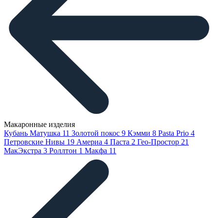
Макаронные изделия
Кубань Матушка
11
Золотой покос
9
Кэмми
8
Pasta Prio
4
Петровские Нивы
19
Америа
4
Паста
2
Гео-Простор
21
МакЭкстра
3
Роллтон
1
Макфа
11