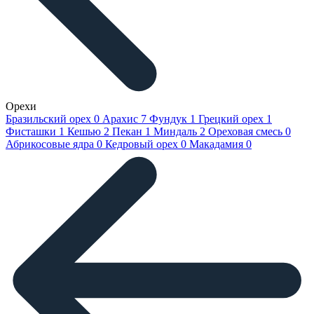
Орехи
Бразильский орех
0
Арахис
7
Фундук
1
Грецкий орех
1
Фисташки
1
Кешью
2
Пекан
1
Миндаль
2
Ореховая смесь
0
Абрикосовые ядра
0
Кедровый орех
0
Макадамия
0