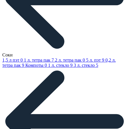
Соки
1,5 л пэт
0
1 л. тетра пак
7
2 л. тетра пак
0
5 л. пэт
9
0,2 л.
тетра пак
9
Компоты
0
1 л. стекло
9
3 л. стекло
5