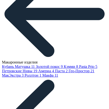
Макаронные изделия
Кубань Матушка
11
Золотой покос
9
Кэмми
8
Pasta Prio
5
Петровские Нивы
19
Америа
4
Паста
2
Гео-Простор
21
МакЭкстра
3
Роллтон
1
Макфа
11