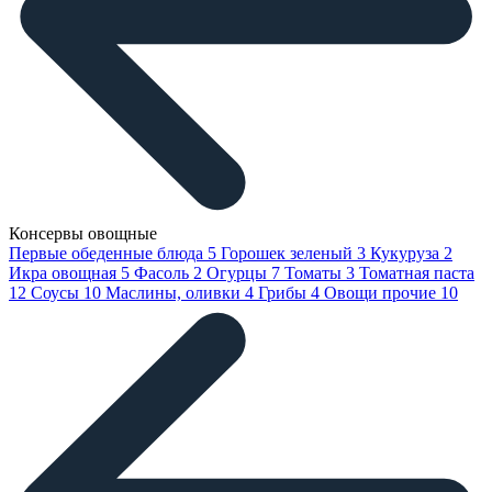
Консервы овощные
Первые обеденные блюда
5
Горошек зеленый
3
Кукуруза
2
Икра овощная
5
Фасоль
2
Огурцы
7
Томаты
3
Томатная паста
12
Соусы
10
Маслины, оливки
4
Грибы
4
Овощи прочие
10