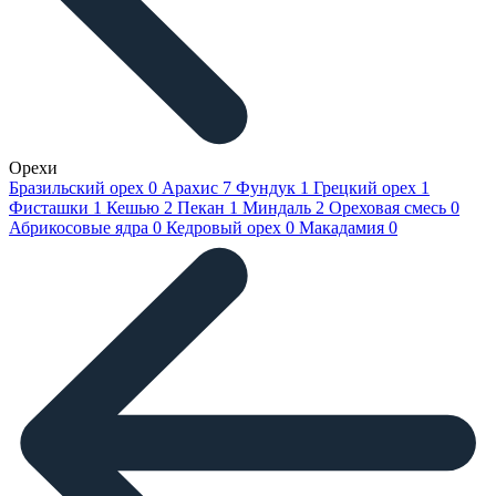
Орехи
Бразильский орех
0
Арахис
7
Фундук
1
Грецкий орех
1
Фисташки
1
Кешью
2
Пекан
1
Миндаль
2
Ореховая смесь
0
Абрикосовые ядра
0
Кедровый орех
0
Макадамия
0