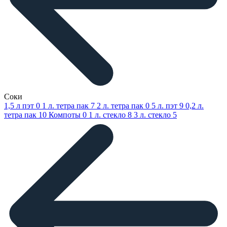
Соки
1,5 л пэт
0
1 л. тетра пак
7
2 л. тетра пак
0
5 л. пэт
9
0,2 л.
тетра пак
10
Компоты
0
1 л. стекло
8
3 л. стекло
5