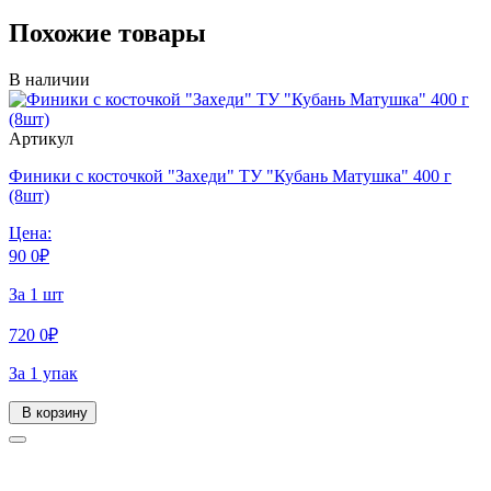
Похожие товары
В наличии
Артикул
Финики с косточкой "Захеди" ТУ "Кубань Матушка" 400 г
(8шт)
Цена:
90
0
₽
За 1 шт
720
0
₽
За 1 упак
В корзину