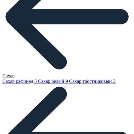
Сахар
Сахар рафинад
5
Сахар белый
9
Сахар тростниковый
3