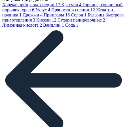
Хорека: приправы, специи
17
Крахмал
4
Горчица, горчичный
порошок, хрен
6
Уксус
4
Пряности и специи
12
Желатин,
начинка
1
Дрожжи
4
Приправы
16
Солод
1
Бульоны быстрого
приготовления
3
Кисели
12
Сухари панировочные
2
Лимонная кислота
2
Ванилин
1
Сода
1