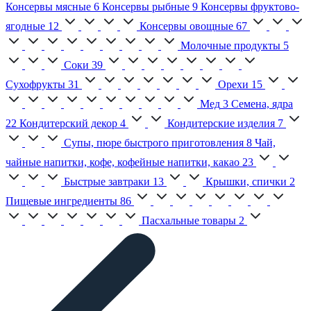
Консервы мясные
6
Консервы рыбные
9
Консервы фруктово-
ягодные
12
Консервы овощные
67
Молочные продукты
5
Соки
39
Сухофрукты
31
Орехи
15
Мед
3
Семена, ядра
22
Кондитерский декор
4
Кондитерские изделия
7
Супы, пюре быстрого приготовления
8
Чай,
чайные напитки, кофе, кофейные напитки, какао
23
Быстрые завтраки
13
Крышки, спички
2
Пищевые ингредиенты
86
Пасхальные товары
2