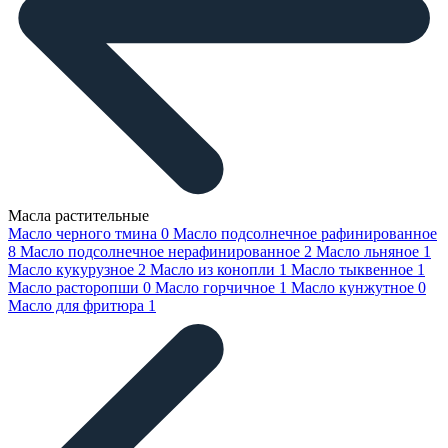
Масла растительные
Масло черного тмина
0
Масло подсолнечное рафинированное
8
Масло подсолнечное нерафинированное
2
Масло льняное
1
Масло кукурузное
2
Масло из конопли
1
Масло тыквенное
1
Масло расторопши
0
Масло горчичное
1
Масло кунжутное
0
Масло для фритюра
1