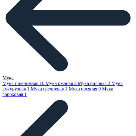
Мука
Мука пшеничная
16
Мука ржаная
3
Мука рисовая
2
Мука
кукурузная
1
Мука гречневая
1
Мука овсяная
0
Мука
гороховая
1