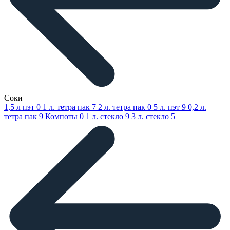
Соки
1,5 л пэт
0
1 л. тетра пак
7
2 л. тетра пак
0
5 л. пэт
9
0,2 л.
тетра пак
9
Компоты
0
1 л. стекло
9
3 л. стекло
5