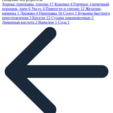
Хорека: приправы, специи
17
Крахмал
4
Горчица, горчичный
порошок, хрен
6
Уксус
4
Пряности и специи
12
Желатин,
начинка
1
Дрожжи
4
Приправы
16
Солод
1
Бульоны быстрого
приготовления
3
Кисели
12
Сухари панировочные
2
Лимонная кислота
2
Ванилин
1
Сода
1