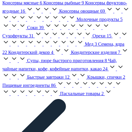
Консервы мясные
6
Консервы рыбные
9
Консервы фруктово-
ягодные
16
Консервы овощные
69
Молочные продукты
5
Соки
39
Сухофрукты
31
Орехи
15
Мед
3
Семена, ядра
22
Кондитерский декор
4
Кондитерские изделия
7
Супы, пюре быстрого приготовления
8
Чай,
чайные напитки, кофе, кофейные напитки, какао
24
Быстрые завтраки
12
Крышки, спички
2
Пищевые ингредиенты
86
Пасхальные товары
2