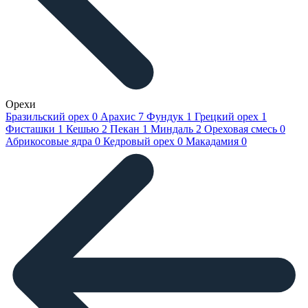
Орехи
Бразильский орех
0
Арахис
7
Фундук
1
Грецкий орех
1
Фисташки
1
Кешью
2
Пекан
1
Миндаль
2
Ореховая смесь
0
Абрикосовые ядра
0
Кедровый орех
0
Макадамия
0