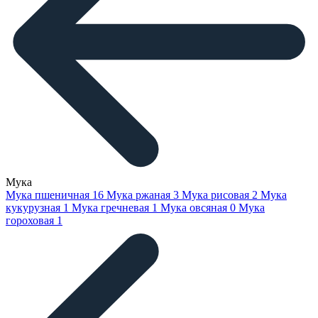
Мука
Мука пшеничная
16
Мука ржаная
3
Мука рисовая
2
Мука
кукурузная
1
Мука гречневая
1
Мука овсяная
0
Мука
гороховая
1