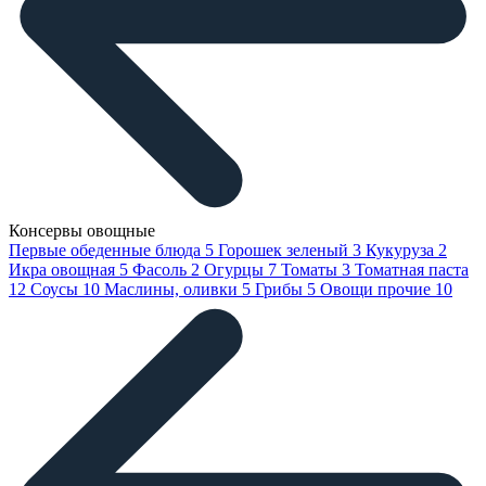
Консервы овощные
Первые обеденные блюда
5
Горошек зеленый
3
Кукуруза
2
Икра овощная
5
Фасоль
2
Огурцы
7
Томаты
3
Томатная паста
12
Соусы
10
Маслины, оливки
5
Грибы
5
Овощи прочие
10