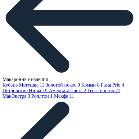
Макаронные изделия
Кубань Матушка
11
Золотой покос
9
Кэмми
8
Pasta Prio
4
Петровские Нивы
19
Америа
4
Паста
2
Гео-Простор
21
МакЭкстра
3
Роллтон
1
Макфа
11