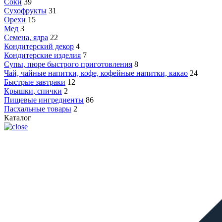
Соки
39
Сухофрукты
31
Орехи
15
Мед
3
Семена, ядра
22
Кондитерский декор
4
Кондитерские изделия
7
Супы, пюре быстрого приготовления
8
Чай, чайные напитки, кофе, кофейные напитки, какао
24
Быстрые завтраки
12
Крышки, спички
2
Пищевые ингредиенты
86
Пасхальные товары
2
Каталог