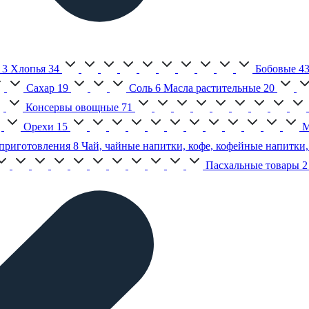
3
Хлопья
34
Бобовые
4
Сахар
19
Соль
6
Масла растительные
20
Консервы овощные
71
Орехи
15
М
приготовления
8
Чай, чайные напитки, кофе, кофейные напитки,
Пасхальные товары