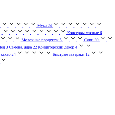
3
Мука
24
Консервы мясные
6
Молочные продукты
5
Соки
39
ед
3
Семена, ядра
22
Кондитерский декор
4
 какао
24
Быстрые завтраки
12
2