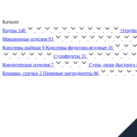
Каталог
Крупы
140
Отруби
Макаронные изделия
93
Консервы рыбные
9
Консервы фруктово-ягодные
16
Сухофрукты
31
Кондитерские изделия
7
Супы, пюре быстрого 
Крышки, спички
2
Пищевые ингредиенты
86